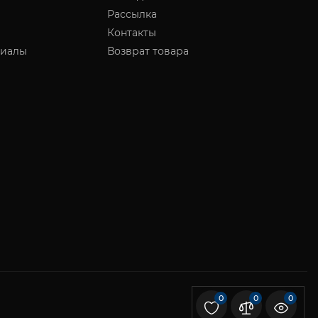
Рассылка
Контакты
риалы
Возврат товара
0
0
0
Decor Avto © 2026