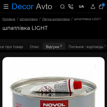
0
UA
Головна
Шпаклівки
Легка шпаклівка
шпатлівка LIGHT
шпатлівка LIGHT
0
0
се про товар
Опис
Відгуки
Питання - відповідь