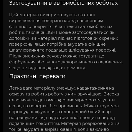
Застосування в автомобільних роботах
Цей матеріал використовують на етапі
вирівнювання поверхні перед нанесенням
фінішного покриття. У контексті автомобільних
робіт шпаклівка LIGHT може застосовуватися як
допоміжний матеріал під час підготовки окремих
поверхонь, якщо потрібне акуратне фінішне
шпатлювання та подальше шліфування поверхні.
Після висихання основу можна готувати до
фарбування або іншого декоративного оздоблення,
якщо це відповідає задачі ремонту.
Практичні переваги
Легка вага матеріалу зменшує навантаження на
основу та робить роботу з ним зручнішою. Висока
еластичність допомагає рівномірно розтягувати
склад по поверхні без провисань. М’яка структура
спрощує шліфування, а однорідний білий шар
покращує вигляд підготовленої площини перед
подальшим покриттям. Матеріал розрахований на
тонке, акуратне вирівнювання, коли важливо