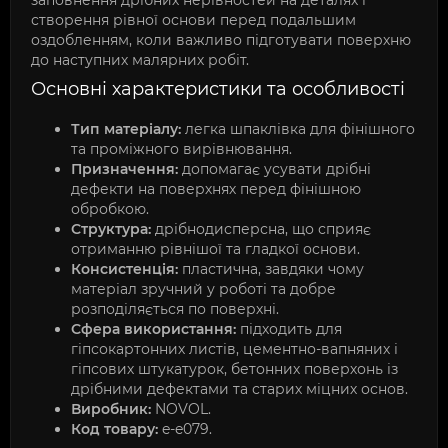
заповнення дрібних нерівностей на деталях і
створення рівної основи перед подальшим
оздобленням, коли важливо підготувати поверхню
до наступних малярних робіт.
Основні характеристики та особливості
Тип матеріалу:
легка шпаклівка для фінішного
та проміжного вирівнювання.
Призначення:
допомагає усувати дрібні
дефекти на поверхнях перед фінішною
обробкою.
Структура:
дрібнодисперсна, що сприяє
отриманню рівнішої та гладкої основи.
Консистенція:
пластична, завдяки чому
матеріал зручний у роботі та добре
розподіляється по поверхні.
Сфера використання:
підходить для
гіпсокартонних листів, цементно-вапняних і
гіпсових штукатурок, бетонних поверхонь із
дрібними дефектами та старих міцних основ.
Виробник:
NOVOL.
Код товару:
e-e079.