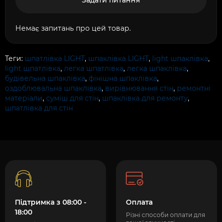
Задати питання
Немає запитань про цей товар.
Теги:
шпатлівка LIGHT
,
шпаклівка LIGHT
,
light шпаклівка
,
light шпатлівка
,
легка шпатлівка
,
легка шпаклівка
,
будівельна шпаклівка
,
фінішна шпаклівка
,
оздоблювальна шпаклівка
,
вирівнювання стін
,
ремонтні
матеріали
,
суміш для стін
,
шпаклівка для ремонту
,
шпатлівка для стін
Підтримка з 08:00 -
Оплата
18:00
Різні способи оплати для