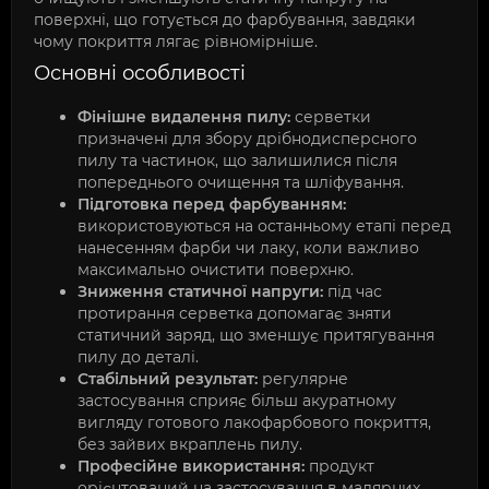
поверхні, що готується до фарбування, завдяки
чому покриття лягає рівномірніше.
Основні особливості
Фінішне видалення пилу:
серветки
призначені для збору дрібнодисперсного
пилу та частинок, що залишилися після
попереднього очищення та шліфування.
Підготовка перед фарбуванням:
використовуються на останньому етапі перед
нанесенням фарби чи лаку, коли важливо
максимально очистити поверхню.
Зниження статичної напруги:
під час
протирання серветка допомагає зняти
статичний заряд, що зменшує притягування
пилу до деталі.
Стабільний результат:
регулярне
застосування сприяє більш акуратному
вигляду готового лакофарбового покриття,
без зайвих вкраплень пилу.
Професійне використання:
продукт
орієнтований на застосування в малярних