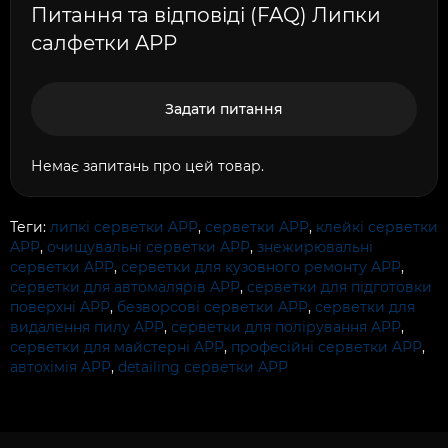
Питання та відповіді (FAQ) Липки
салфетки APP
Задати питання
Немає запитань про цей товар.
Теги:
липкі серветки APP
,
серветки APP
,
клейкі серветки
APP
,
очищувальні серветки APP
,
знежирювальні
серветки APP
,
серветки для кузовного ремонту APP
,
серветки для автомалярів APP
,
серветки для підготовки
поверхні APP
,
безворсові серветки APP
,
серветки для
видалення пилу APP
,
серветки для полірування APP
,
серветки для майстерні APP
,
професійні серветки APP
,
автохімія APP
,
detailing серветки APP