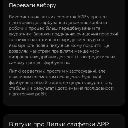
Переваги вибору
Використання липких серветок APP у процесі
підготовки до фарбування допомагає зробити
робочий процес більш передбачуваним та
акуратним. Завдяки поєднанню очищення поверхні
та зниження статичного заряду зменшується
ймовірність появи пилу в свіжому покритті. Це
дозволяє майстрам приділяти менше часу
виправленню дрібних дефектів і зосередитися на
самому процесі фарбування.
Липкі серветки є простим у застосуванні, але
важливим елементом оснащення будь-якої
фарбувальної майстерні, де цінують акуратність,
стабільний результат і дотримання послідовності
підготовчих робіт.
Відгуки про Липки салфетки APP