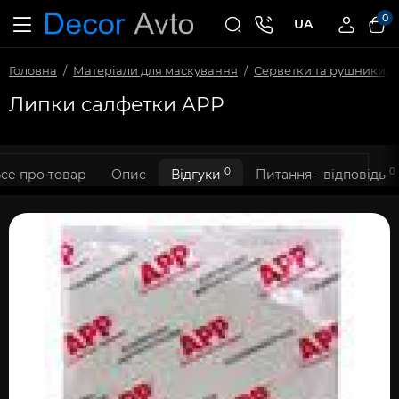
0
UA
Головна
Матеріали для маскування
Серветки та рушники, ф
Липки салфетки APP
0
0
се про товар
Опис
Відгуки
Питання - відповідь